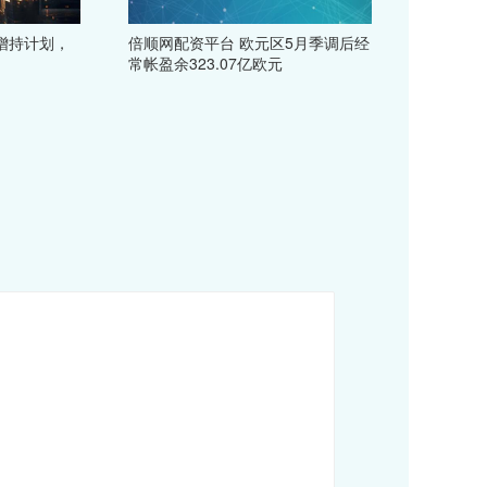
增持计划，
倍顺网配资平台 欧元区5月季调后经
常帐盈余323.07亿欧元