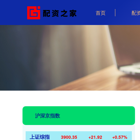
首页
配
沪深京指数
上证综指
3900.35
+21.92
+0.57%