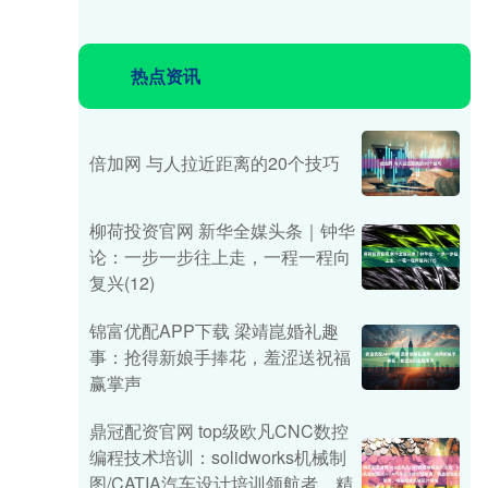
热点资讯
倍加网 与人拉近距离的20个技巧
柳荷投资官网 新华全媒头条｜钟华
论：一步一步往上走，一程一程向
复兴(12)
锦富优配APP下载 梁靖崑婚礼趣
事：抢得新娘手捧花，羞涩送祝福
赢掌声
鼎冠配资官网 top级欧凡CNC数控
编程技术培训：solidworks机械制
图/CATIA汽车设计培训领航者，精