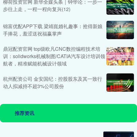
柳荷投资官网 新华全媒头条｜钟华论：一步一
步往上走，一程一程向复兴(12)
锦富优配APP下载 梁靖崑婚礼趣事：抢得新娘
手捧花，羞涩送祝福赢掌声
鼎冠配资官网 top级欧凡CNC数控编程技术培
训：solidworks机械制图/CATIA汽车设计培训领
航者，精准赋能机械设计领域
杭州配资公司 金安国纪：控股股东及其一致行
动人拟减持不超3%公司股份
推荐资讯