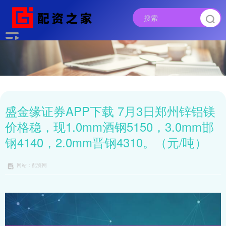
盛金缘证券APP下载 7月3日郑州锌铝镁
价格稳，现1.0mm酒钢5150，3.0mm邯
钢4140，2.0mm晋钢4310。（元/吨）
网站：配资网